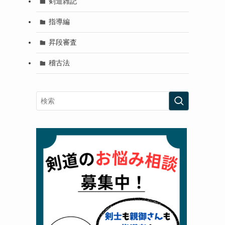
剣道雑記
指導編
昇段審査
稽古法