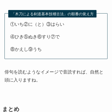
「木刀による剣道基本技稽古法」の順番の覚え方
①いち②に（と）③はらい
④ひき⑤ぬき⑥すり⑦で
⑧かえし⑨うち
俳句を読むようなイメージで音読すれば、自然と
頭に入りますね。
まとめ