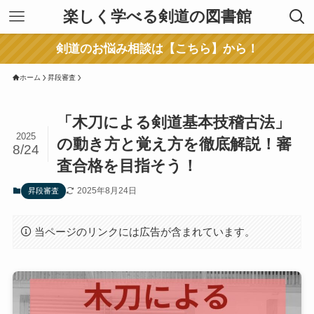
楽しく学べる剣道の図書館
剣道のお悩み相談は【こちら】から！
ホーム
昇段審査
「木刀による剣道基本技稽古法」
2025
の動き方と覚え方を徹底解説！審
8/24
査合格を目指そう！
2025年8月24日
昇段審査
当ページのリンクには広告が含まれています。