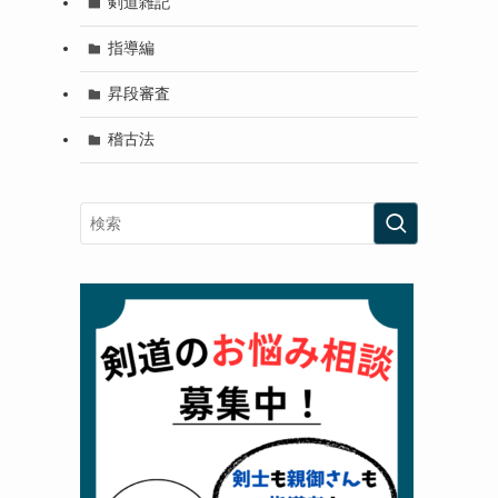
剣道雑記
指導編
昇段審査
稽古法