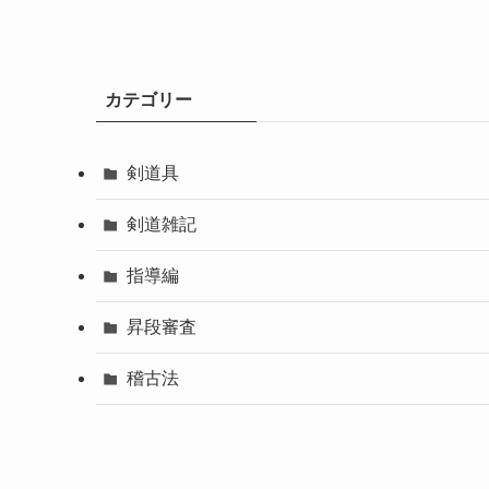
カテゴリー
剣道具
剣道雑記
指導編
昇段審査
稽古法